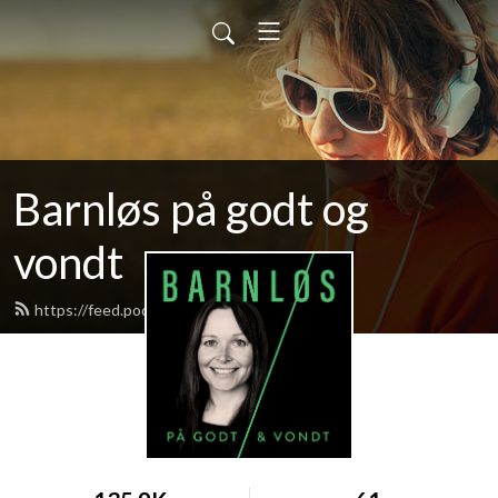
Barnløs på godt og
vondt
https://feed.podbean.com/barnlos/feed.xml