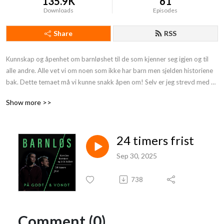
135.9K
61
Downloads
Episodes
Share
RSS
Kunnskap og åpenhet om barnløshet til de som kjenner seg igjen og til 
alle andre. Alle vet vi om noen som ikke har barn men sjelden historiene 
bak. Dette temaet må vi kunne snakk åpen om! Selv er jeg strevd med å 
få barn i ti år. Her intervjues forskere, folk som reflekterer og andre som 
Show more >>
deler sine egne erfaringer. Vi lever i et samfunn som er veldig 
familiesentrert, det å ikke ha barn kan føre til et utenforskap. Jeg vil 
bidra til å fjerne fordommer, forventninger og tabu. En hjelp til deg som 
24 timers frist
strever med å få barn og økt innsikt om et sårbart, viktig og 
samfunnsaktuelt tema til alle dere andre.
Sep 30, 2025
738
Comment (0)